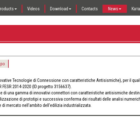
roducts
Videos
Download
Contacts
News
Кат
ppo
vative Tecnologie di Connessione con caratteristiche Antisismiche), per il qual
OR FESR 2014-2020 (ID progetto 3156637).
e di una gamma di innovativi connettori con caratteristiche antisismiche destina
alizzazione di prototipi e successiva conferma dei risultati delle analisi numeri
di mercato nell'ambito dell'edilizia industrializzata.