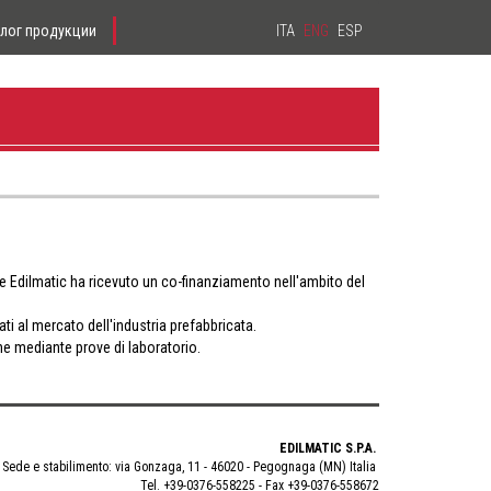
алог продукции
ITA
ENG
ESP
e Edilmatic ha ricevuto un co-finanziamento nell'ambito del
ti al mercato dell'industria prefabbricata.
che mediante prove di laboratorio.
EDILMATIC S.P.A.
Sede e stabilimento: via Gonzaga, 11 - 46020 - Pegognaga (MN) Italia
Tel. +39-0376-558225 - Fax +39-0376-558672