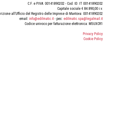
C.F. e P.IVA: 00141890202 - Cod. ID: IT 00141890202
Capitale sociale € 84.890,00 i.v.
rizione all’Ufficio del Registro delle Imprese di Mantova: 00141890202
email:
info@edilmatic.it
- pec:
edilmatic.spa@legalmail.it
Codice univoco per fatturazione elettronica: M5UXCR1
Privacy Policy
Cookie Policy