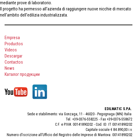
mediante prove di laboratorio.
Il progetto ha permesso all'azienda di raggiungere nuove nicchie di mercato
nell'ambito dell'edilizia industrializzata.
Empresa
Productos
Videos
Descargar
Contactos
News
Каталог продукции
EDILMATIC S.P.A.
Sede e stabilimento: via Gonzaga, 11 - 46020 - Pegognaga (MN) Italia
Tel. +39-0376-558225 - Fax +39-0376-558672
C.F. e P.IVA: 00141890202 - Cod. ID: IT 00141890202
Capitale sociale € 84.890,00 i.v.
Numero d’iscrizione all’Ufficio del Registro delle Imprese di Mantova: 00141890202