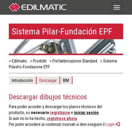
Toggle
navigati
Sistema Pilar-Fundación EPF
Edilmatic
Prodotti
Prefabbricazione Standard
Sistema
Pilastro-Fondazione EPF
Introducción
Descargar
BIM
Descargar dibujos técnicos
Para poder acceder y descargar los planos técnicos del
producto, es
necesario
registrarse
e
iniciar sesión
.
Si aún no lo ha hecho,
regístrese ahora
.
Per poter accedere ai contenuti riservati
devi eseguire il
Login