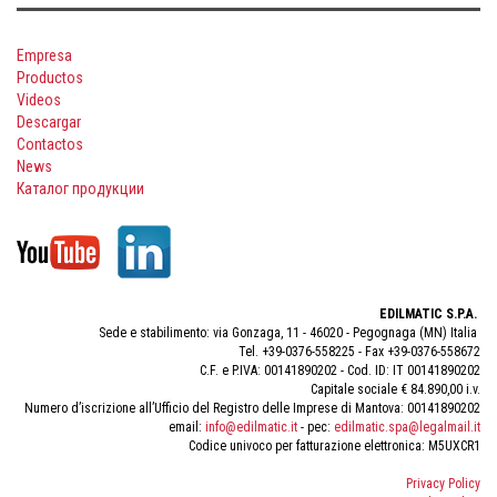
Empresa
Productos
Videos
Descargar
Contactos
News
Каталог продукции
EDILMATIC S.P.A.
Sede e stabilimento: via Gonzaga, 11 - 46020 - Pegognaga (MN) Italia
Tel. +39-0376-558225 - Fax +39-0376-558672
C.F. e P.IVA: 00141890202 - Cod. ID: IT 00141890202
Capitale sociale € 84.890,00 i.v.
Numero d’iscrizione all’Ufficio del Registro delle Imprese di Mantova: 00141890202
email:
info@edilmatic.it
- pec:
edilmatic.spa@legalmail.it
Codice univoco per fatturazione elettronica: M5UXCR1
Privacy Policy