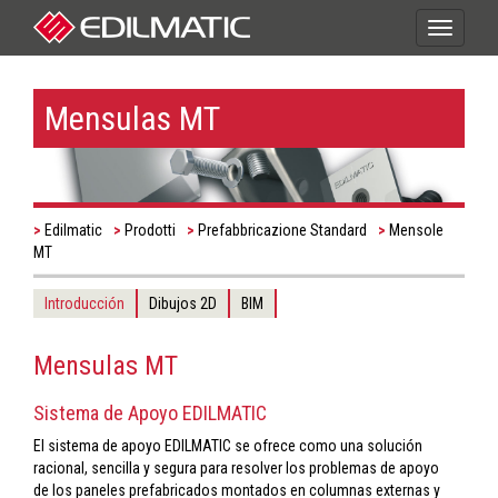
Toggle
navigati
Mensulas MT
Edilmatic
Prodotti
Prefabbricazione Standard
Mensole
MT
Introducción
Dibujos 2D
BIM
Mensulas MT
Sistema de Apoyo EDILMATIC
El sistema de apoyo EDILMATIC se ofrece como una solución
racional, sencilla y segura para resolver los problemas de apoyo
de los paneles prefabricados montados en columnas externas y