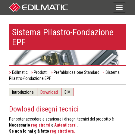
Toggle
navigati
Sistema Pilastro-Fondazione
EPF
Edilmatic
Prodotti
Prefabbricazione Standard
Sistema
Pilastro-Fondazione EPF
Introduzione
Download
BIM
Dowload disegni tecnici
Per poter accedere e scaricare i disegni tecnici del prodotto è
Necessario
registrarsi
e
Autenticarsi
.
Se non lo hai già fatto
registrati ora.