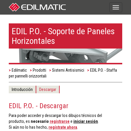
Toggle
navigati
EDIL P.O. - Soporte de Paneles
Horizontales
Edilmatic
Prodotti
Sistemi Antisismici
EDIL P.O. - Staffa
per pannelli orizzontali
Introducción
Descargar
EDIL P.O. - Descargar
Para poder acceder y descargar los dibujos técnicos del
producto, es
necesario
registrarse
e
iniciar sesión
.
Si aún no lo has hecho,
regístrate ahora
.