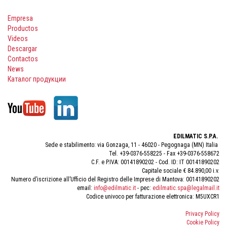
Empresa
Productos
Videos
Descargar
Contactos
News
Каталог продукции
EDILMATIC S.P.A.
Sede e stabilimento: via Gonzaga, 11 - 46020 - Pegognaga (MN) Italia
Tel. +39-0376-558225 - Fax +39-0376-558672
C.F. e P.IVA: 00141890202 - Cod. ID: IT 00141890202
Capitale sociale € 84.890,00 i.v.
Numero d’iscrizione all’Ufficio del Registro delle Imprese di Mantova: 00141890202
email:
info@edilmatic.it
- pec:
edilmatic.spa@legalmail.it
Codice univoco per fatturazione elettronica: M5UXCR1
Privacy Policy
Cookie Policy