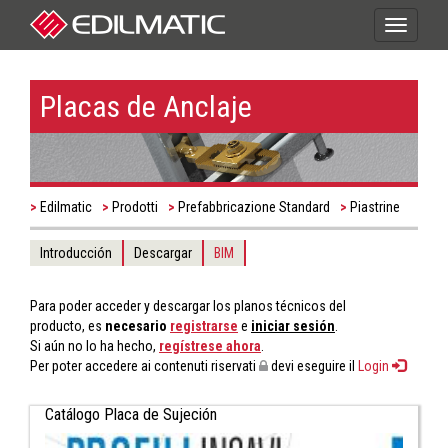
Toggle
navigati
Placas de Anclaje
Edilmatic
Prodotti
Prefabbricazione Standard
Piastrine
Introducción
Descargar
BIM
Para poder acceder y descargar los planos técnicos del
producto, es
necesario
registrarse
e
iniciar sesión
.
Si aún no lo ha hecho,
regístrese ahora
.
Per poter accedere ai contenuti riservati
devi eseguire il
Login
Catálogo Placa de Sujeción