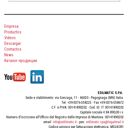
Empresa
Productos
Videos
Descargar
Contactos
News
Каталог продукции
EDILMATIC S.P.A.
Sede e stabilimento: via Gonzaga, 11 - 46020 - Pegognaga (MN) Italia
Tel. +39-0376-558225 - Fax +39-0376-558672
C.F. e P.IVA: 00141890202 - Cod. ID: IT 00141890202
Capitale sociale € 84.890,00 i.v.
Numero d’iscrizione all’Ufficio del Registro delle Imprese di Mantova: 00141890202
email:
info@edilmatic.it
- pec:
edilmatic.spa@legalmail.it
Codice univoco per fatturazione elettronica: M5UXCR1