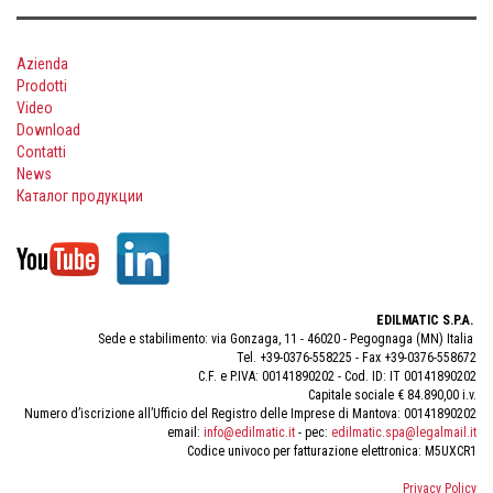
Azienda
Prodotti
Video
Download
Contatti
News
Каталог продукции
EDILMATIC S.P.A.
Sede e stabilimento: via Gonzaga, 11 - 46020 - Pegognaga (MN) Italia
Tel. +39-0376-558225 - Fax +39-0376-558672
C.F. e P.IVA: 00141890202 - Cod. ID: IT 00141890202
Capitale sociale € 84.890,00 i.v.
Numero d’iscrizione all’Ufficio del Registro delle Imprese di Mantova: 00141890202
email:
info@edilmatic.it
- pec:
edilmatic.spa@legalmail.it
Codice univoco per fatturazione elettronica: M5UXCR1
Privacy Policy