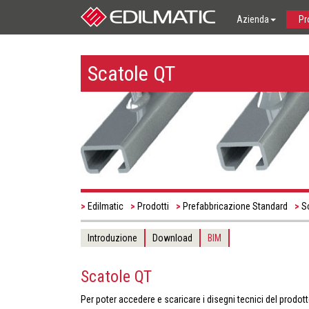
Azienda
Pr
Scatole QT
Edilmatic
Prodotti
Prefabbricazione Standard
S
Introduzione
Download
BIM
Scatole QT
Per poter accedere e scaricare i disegni tecnici del prodot