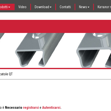
odotti
Video
Download
Contatti
News
Каталог
catole QT
to è
Necessario
registrarsi
e
Autenticarsi
.