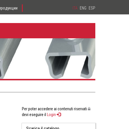
 продукции
ITA
ENG
ESP
Per poter accedere ai contenuti riservati
devi eseguire il
Login
Scarica il catalogo