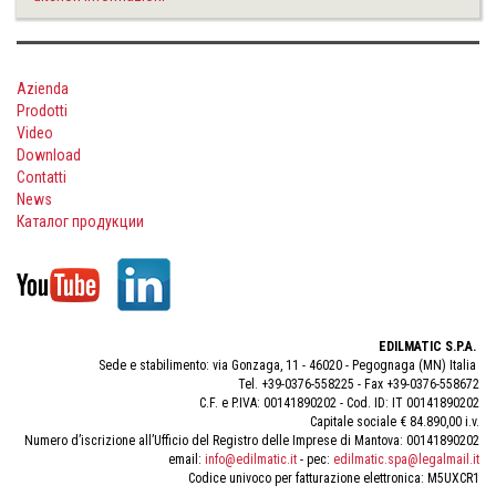
Azienda
Prodotti
Video
Download
Contatti
News
Каталог продукции
EDILMATIC S.P.A.
Sede e stabilimento: via Gonzaga, 11 - 46020 - Pegognaga (MN) Italia
Tel. +39-0376-558225 - Fax +39-0376-558672
C.F. e P.IVA: 00141890202 - Cod. ID: IT 00141890202
Capitale sociale € 84.890,00 i.v.
Numero d’iscrizione all’Ufficio del Registro delle Imprese di Mantova: 00141890202
email:
info@edilmatic.it
- pec:
edilmatic.spa@legalmail.it
Codice univoco per fatturazione elettronica: M5UXCR1